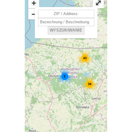
+
⤢
−
43
2
34