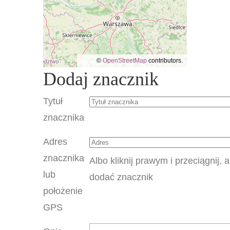
©
OpenStreetMap
contributors.
Dodaj znacznik
Tytuł
znacznika
Adres
znacznika
Albo kliknij prawym i przeciągnij, 
lub
dodać znacznik
położenie
GPS