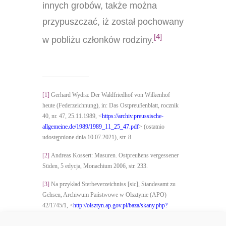
innych grobów, także można
przypuszczać, iż został pochowany
[4]
w pobliżu członków rodziny.
[1]
Gerhard Wydra: Der Waldfriedhof von Wilkenhof
heute (Federzeichnung), in: Das Ostpreußenblatt, rocznik
40, nr. 47, 25.11.1989, <
https://archiv.preussische-
allgemeine.de/1989/1989_11_25_47.pdf
> (ostatnio
udostępnione dnia 10.07.2021), str. 8.
[2]
Andreas Kossert: Masuren. Ostpreußens vergessener
Süden, 5 edycja, Monachium 2006, str. 233.
[3]
Na przykład
Sterbeverzeichniss [sic], Standesamt zu
Gehsen, Archiwum Państwowe w Olsztynie (APO)
42/1745/1, <
http://olsztyn.ap.gov.pl/baza/skany.php?
z=1745&s=1
> (
ostatnio udostępnione dnia
27.02.2021).