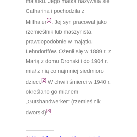
majątku. Jego matka nazywała się
Catharina i pochodziła z
[1]
Milthaler
. Jej syn pracował jako
rzemieślnik lub maszynista,
prawdopodobnie w majątku
Lehndorffów. Ożenił się w 1889 r. z
Marią z domu Dronski i do 1904 r.
miał z nią co najmniej siedmioro
[2]
dzieci.
W chwili śmierci w 1940 r.
określano go mianem
„Gutshandwerker” (rzemieślnik
[3]
dworski)
.